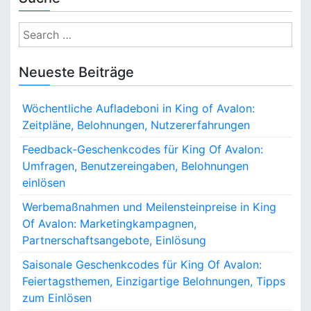
S
e
a
Neueste Beiträge
r
c
Wöchentliche Aufladeboni in King of Avalon:
h
Zeitpläne, Belohnungen, Nutzererfahrungen
f
o
Feedback-Geschenkcodes für King Of Avalon:
r
Umfragen, Benutzereingaben, Belohnungen
:
einlösen
Werbemaßnahmen und Meilensteinpreise in King
Of Avalon: Marketingkampagnen,
Partnerschaftsangebote, Einlösung
Saisonale Geschenkcodes für King Of Avalon:
Feiertagsthemen, Einzigartige Belohnungen, Tipps
zum Einlösen