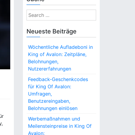
S
e
a
Neueste Beiträge
r
c
Wöchentliche Aufladeboni in
h
King of Avalon: Zeitpläne,
f
Belohnungen,
o
Nutzererfahrungen
r
:
Feedback-Geschenkcodes
für King Of Avalon:
Umfragen,
Benutzereingaben,
Belohnungen einlösen
ür
Werbemaßnahmen und
y,
Meilensteinpreise in King Of
Avalon: