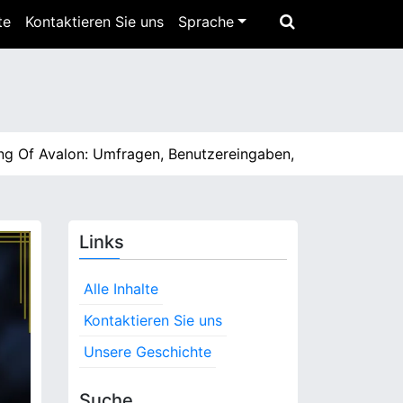
te
Kontaktieren Sie uns
Sprache
valon: Umfragen, Benutzereingaben, Belohnungen einlösen
Links
Alle Inhalte
Kontaktieren Sie uns
Unsere Geschichte
Suche