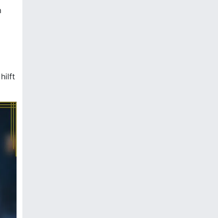
m
hilft