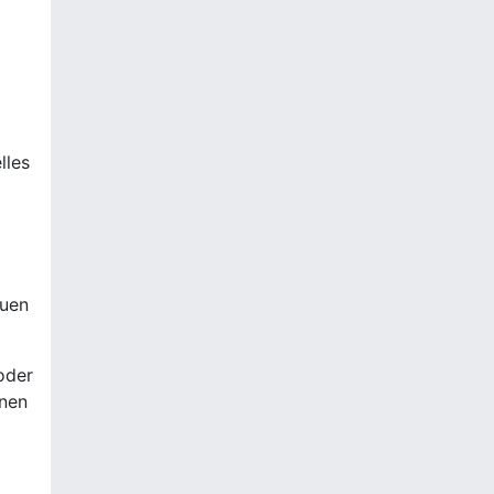
lles
auen
oder
inen