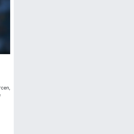
rcen,
e