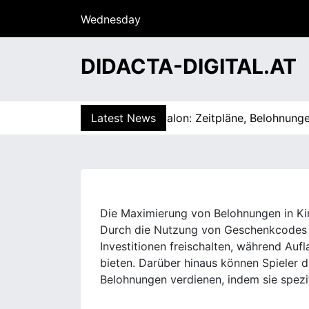
S
Wednesday
k
15/07/2026
i
12:30
p
DIDACTA-DIGITAL.AT
t
o
c
Aufladeboni in King of Avalon: Zeitpläne, Belohnungen, Nu
Latest News
o
n
t
e
n
t
Die Maximierung von Belohnungen in King
Durch die Nutzung von Geschenkcodes 
Investitionen freischalten, während Auf
bieten. Darüber hinaus können Spieler 
Belohnungen verdienen, indem sie spezif