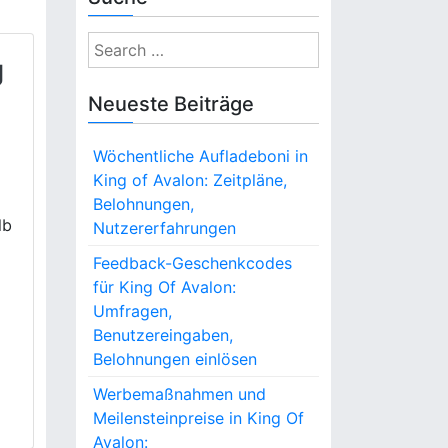
S
g
e
a
Neueste Beiträge
r
c
Wöchentliche Aufladeboni in
h
King of Avalon: Zeitpläne,
f
Belohnungen,
o
lb
Nutzererfahrungen
r
:
Feedback-Geschenkcodes
für King Of Avalon:
Umfragen,
Benutzereingaben,
Belohnungen einlösen
Werbemaßnahmen und
Meilensteinpreise in King Of
Avalon: