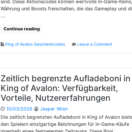
sind. Diese Aktionscodes können wertvolle In-Game-Items
f
n
e
r
Währung und Boosts freischalten, die das Gameplay und d
d
r
a
M
....
e
g
e
r
e
i
f
Continue reading
n
l
a
,
e
h
o
King of Avalon Geschenkcodes
Leave a Comment
B
n
r
n
e
s
u
S
n
t
n
a
u
e
g
i
t
i
e
s
z
Zeitlich begrenzte Aufladeboni in
n
n
o
e
p
King of Avalon: Verfügbarkeit,
n
r
r
a
e
Vorteile, Nutzererfahrungen
e
l
i
i
e
n
s
10/03/2026
Jasper Wren
G
g
e
Die zeitlich begrenzten Aufladeboni in King of Avalon biet
e
a
i
den Spielern einzigartige Belohnungen für In-Game-Käufe
s
b
n
c
innerhalb eines festgelegten Zeitraums. Diese Boni
e