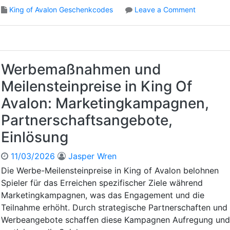
n
o
King of Avalon Geschenkcodes
Leave a Comment
i
n
i
F
n
e
K
e
i
d
Werbemaßnahmen und
n
b
g
Meilensteinpreise in King Of
a
o
c
Avalon: Marketingkampagnen,
f
k
A
Partnerschaftsangebote,
-
v
G
a
Einlösung
e
l
s
o
11/03/2026
Jasper Wren
c
n
Die Werbe-Meilensteinpreise in King of Avalon belohnen
h
:
e
Spieler für das Erreichen spezifischer Ziele während
Z
n
Marketingkampagnen, was das Engagement und die
e
k
Teilnahme erhöht. Durch strategische Partnerschaften und
i
c
t
Werbeangebote schaffen diese Kampagnen Aufregung und
o
p