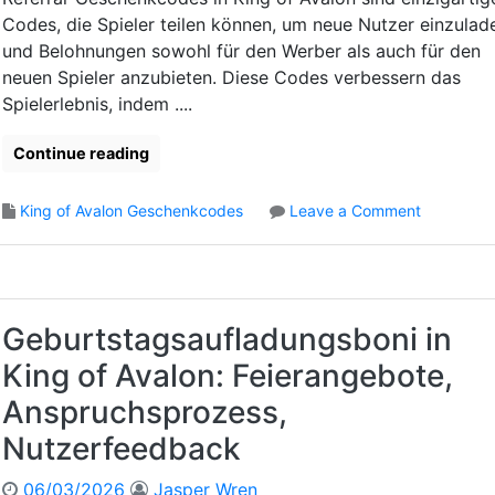
l
e
k
Codes, die Spieler teilen können, um neue Nutzer einzulad
o
n
a
und Belohnungen sowohl für den Werber als auch für den
n
z
m
neuen Spieler anzubieten. Diese Codes verbessern das
:
t
p
Spielerlebnis, indem ....
F
e
a
e
A
g
i
u
Continue reading
n
e
f
e
r
l
n
o
King of Avalon Geschenkcodes
Leave a Comment
t
a
,
n
a
d
P
E
g
e
a
m
s
b
r
p
t
o
t
f
Geburtstagsaufladungsboni in
h
n
n
e
e
i
e
King of Avalon: Feierangebote,
h
m
i
r
l
Anspruchsprozess,
e
n
s
u
n
K
c
Nutzerfeedback
n
,
i
h
g
E
n
a
06/03/2026
Jasper Wren
s