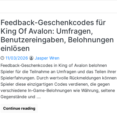
W
ö
c
h
Feedback-Geschenkcodes für
e
King Of Avalon: Umfragen,
n
t
Benutzereingaben, Belohnungen
l
einlösen
i
c
11/03/2026
Jasper Wren
h
e
Feedback-Geschenkcodes in King of Avalon belohnen
A
Spieler für die Teilnahme an Umfragen und das Teilen ihrer
u
Spielerfahrungen. Durch wertvolle Rückmeldungen können
f
Spieler diese einzigartigen Codes verdienen, die gegen
l
verschiedene In-Game-Belohnungen wie Währung, seltene
a
d
Gegenstände und ....
e
b
Continue reading
o