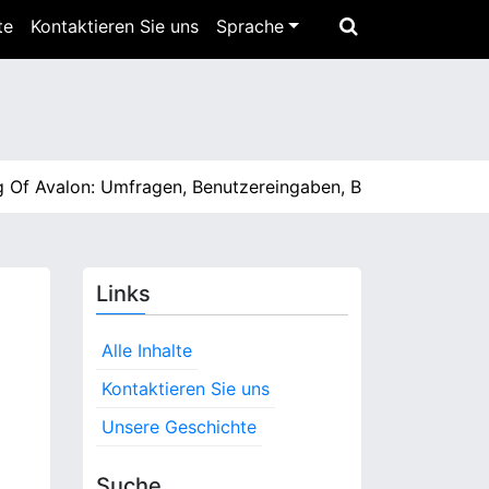
te
Kontaktieren Sie uns
Sprache
alon: Umfragen, Benutzereingaben, Belohnungen einlösen
Links
Alle Inhalte
Kontaktieren Sie uns
Unsere Geschichte
Suche