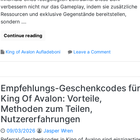
K
h
n
verbessern nicht nur das Gameplay, indem sie zusätzliche
i
e
,
Ressourcen und exklusive Gegenstände bereitstellen,
n
n
B
g
sondern ....
k
e
O
c
l
f
Continue reading
o
o
A
d
h
v
e
o
n
King of Avalon Aufladeboni
Leave a Comment
a
s
n
u
l
f
Z
n
o
ü
e
g
n
r
i
e
:
K
t
n
Empfehlungs-Geschenkcodes fü
M
i
l
e
a
King Of Avalon: Vorteile,
n
i
i
r
g
c
n
k
Methoden zum Teilen,
O
h
l
e
Nutzererfahrungen
f
b
ö
t
A
e
s
i
v
09/03/2026
Jasper Wren
g
e
n
a
r
n
g
Referral-Geschenkcodes in King of Avalon sind einzigartig