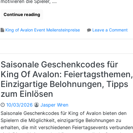
motivieren die Spieler, ....
d
l
e
ä
Continue reading
s
n
f
e
ü
o
King of Avalon Event Meilensteinpreise
Leave a Comment
,
r
n
B
K
W
e
i
e
l
n
r
o
g
b
h
Saisonale Geschenkcodes für
O
e
n
King Of Avalon: Feiertagsthemen,
f
m
u
A
a
n
Einzigartige Belohnungen, Tipps
v
ß
g
a
zum Einlösen
n
e
l
a
n
o
10/03/2026
Jasper Wren
h
,
n
m
N
Saisonale Geschenkcodes für King of Avalon bieten den
:
e
u
Spielern die Möglichkeit, einzigartige Belohnungen zu
U
n
t
erhalten, die mit verschiedenen Feiertagsevents verbunden
m
u
z