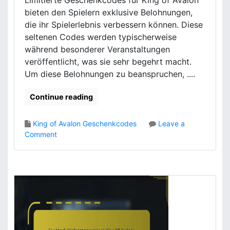
Limitierte Geschenkcodes für King of Avalon
e
n
bieten den Spielern exklusive Belohnungen,
r
g
die ihr Spielerlebnis verbessern können. Diese
b
O
seltenen Codes werden typischerweise
e
f
während besonderer Veranstaltungen
i
A
t
v
veröffentlicht, was sie sehr begehrt macht.
r
a
Um diese Belohnungen zu beanspruchen, ....
ä
l
g
o
Continue reading
e
n
,
:
King of Avalon Geschenkcodes
Leave a
E
M
o
Comment
r
a
n
f
r
L
o
k
i
l
e
m
g
t
i
s
i
t
g
n
i
e
g
e
s
k