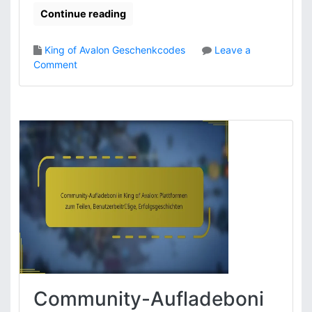
Continue reading
King of Avalon Geschenkcodes
Leave a
o
Comment
n
J
u
b
i
l
ä
u
m
s
g
e
s
c
h
Community-Aufladeboni
e