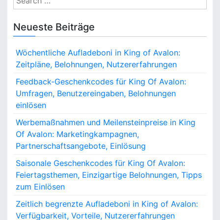
i
h
f
e
e
e
n
a
Neueste Beiträge
G
e
r
e
d
a
c
s
b
Wöchentliche Aufladeboni in King of Avalon:
h
c
a
t
Zeitpläne, Belohnungen, Nutzererfahrungen
h
c
f
i
e
k
o
Feedback-Geschenkcodes für King Of Avalon:
n
,
r
Umfragen, Benutzereingaben, Belohnungen
o
k
B
:
einlösen
c
e
n
o
l
Werbemaßnahmen und Meilensteinpreise in King
d
o
Of Avalon: Marketingkampagnen,
e
h
Partnerschaftsangebote, Einlösung
s
n
f
u
Saisonale Geschenkcodes für King Of Avalon:
ü
n
Feiertagsthemen, Einzigartige Belohnungen, Tipps
r
g
zum Einlösen
K
e
i
n
Zeitlich begrenzte Aufladeboni in King of Avalon:
n
e
Verfügbarkeit, Vorteile, Nutzererfahrungen