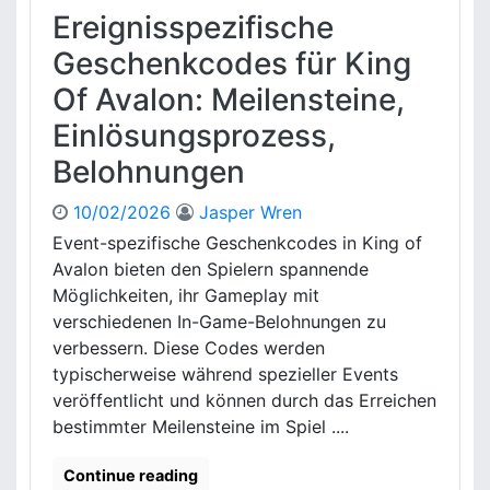
e
e
Ereignisspezifische
n
n
s
Geschenkcodes für King
h
t
e
Of Avalon: Meilensteine,
e
i
i
t
Einlösungsprozess,
n
,
Belohnungen
p
E
r
i
e
10/02/2026
Jasper Wren
n
i
l
Event-spezifische Geschenkcodes in King of
s
ö
Avalon bieten den Spielern spannende
e
s
Möglichkeiten, ihr Gameplay mit
i
u
verschiedenen In-Game-Belohnungen zu
n
n
verbessern. Diese Codes werden
K
g
i
typischerweise während spezieller Events
s
n
veröffentlicht und können durch das Erreichen
p
g
r
bestimmter Meilensteine im Spiel ....
O
o
f
z
Continue reading
A