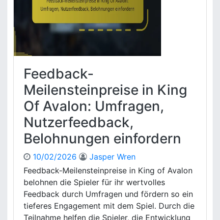
r
c
a
t
h
m
e
i
p
E
c
a
d
h
g
i
t
n
t
e
e
Feedback-
i
n
n
o
,
Meilensteinpreise in King
n
P
Of Avalon: Umfragen,
G
a
e
r
Nutzerfeedback,
s
t
Belohnungen einfordern
c
n
h
e
e
10/02/2026
Jasper Wren
r
n
s
Feedback-Meilensteinpreise in King of Avalon
k
c
belohnen die Spieler für ihr wertvolles
c
h
Feedback durch Umfragen und fördern so ein
o
a
tieferes Engagement mit dem Spiel. Durch die
d
f
Teilnahme helfen die Spieler, die Entwicklung
e
t