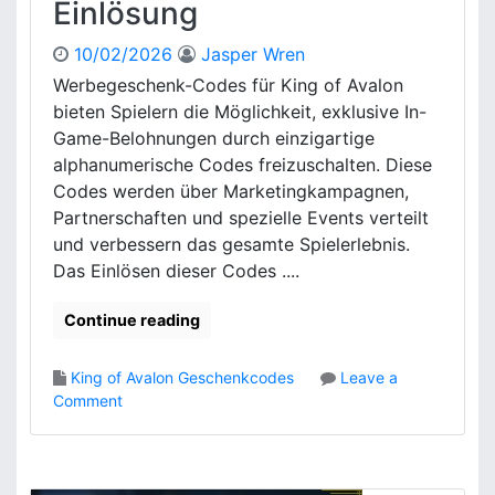
Einlösung
i
B
i
e
n
10/02/2026
Jasper Wren
l
K
o
Werbegeschenk-Codes für King of Avalon
i
h
bieten Spielern die Möglichkeit, exklusive In-
n
n
Game-Belohnungen durch einzigartige
g
u
alphanumerische Codes freizuschalten. Diese
o
n
Codes werden über Marketingkampagnen,
f
g
A
Partnerschaften und spezielle Events verteilt
e
v
n
und verbessern das gesamte Spielerlebnis.
a
,
Das Einlösen dieser Codes ....
l
A
o
b
Continue reading
n
l
:
a
P
King of Avalon Geschenkcodes
Leave a
u
l
o
Comment
f
a
n
d
t
W
a
t
e
t
f
r