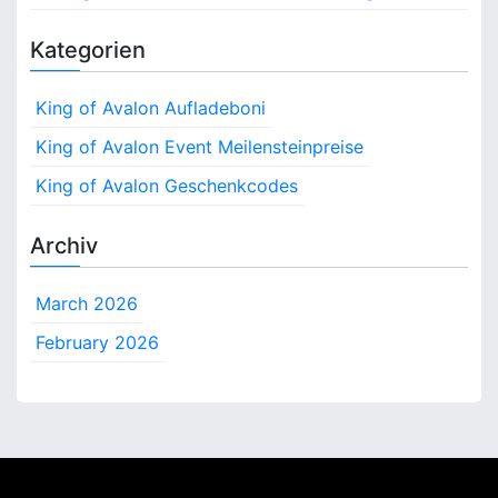
g
i
O
n
Kategorien
f
f
A
o
v
r
King of Avalon Aufladeboni
a
d
l
e
King of Avalon Event Meilensteinpreise
o
r
King of Avalon Geschenkcodes
n
n
:
M
Archiv
e
i
March 2026
l
e
February 2026
n
s
t
e
i
n
e