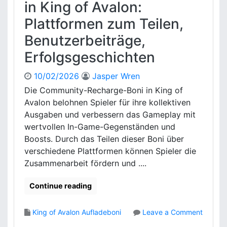
n
in King of Avalon:
k
Plattformen zum Teilen,
c
o
Benutzerbeiträge,
d
Erfolgsgeschichten
e
s
f
10/02/2026
Jasper Wren
ü
Die Community-Recharge-Boni in King of
r
Avalon belohnen Spieler für ihre kollektiven
K
Ausgaben und verbessern das Gameplay mit
i
wertvollen In-Game-Gegenständen und
n
Boosts. Durch das Teilen dieser Boni über
g
O
verschiedene Plattformen können Spieler die
f
Zusammenarbeit fördern und ....
A
v
Continue reading
a
l
King of Avalon Aufladeboni
Leave a Comment
o
o
n