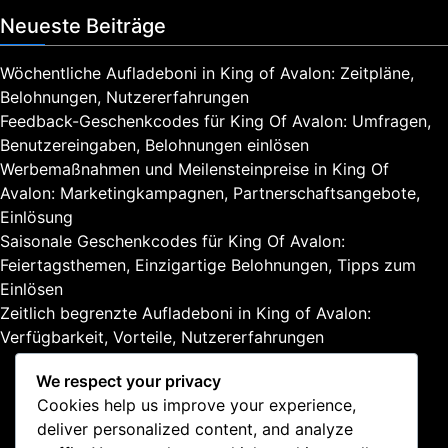
,
Neueste Beiträge
E
i
Wöchentliche Aufladeboni in King of Avalon: Zeitpläne,
n
Belohnungen, Nutzererfahrungen
l
Feedback-Geschenkcodes für King Of Avalon: Umfragen,
ö
s
Benutzereingaben, Belohnungen einlösen
u
Werbemaßnahmen und Meilensteinpreise in King Of
n
Avalon: Marketingkampagnen, Partnerschaftsangebote,
g
Einlösung
s
Saisonale Geschenkcodes für King Of Avalon:
p
Feiertagsthemen, Einzigartige Belohnungen, Tipps zum
r
Einlösen
o
z
Zeitlich begrenzte Aufladeboni in King of Avalon:
e
Verfügbarkeit, Vorteile, Nutzererfahrungen
s
s
We respect your privacy
,
Cookies help us improve your experience,
B
deliver personalized content, and analyze
Rechtliches
e