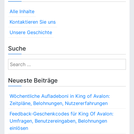
Alle Inhalte
Kontaktieren Sie uns
Unsere Geschichte
Suche
S
e
a
Neueste Beiträge
r
c
Wöchentliche Aufladeboni in King of Avalon:
h
Zeitpläne, Belohnungen, Nutzererfahrungen
f
o
Feedback-Geschenkcodes für King Of Avalon:
r
Umfragen, Benutzereingaben, Belohnungen
:
einlösen