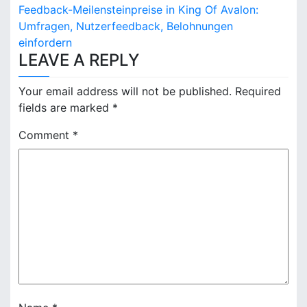
P
Feedback-Meilensteinpreise in King Of Avalon:
o
Umfragen, Nutzerfeedback, Belohnungen
einfordern
s
LEAVE A REPLY
t
Your email address will not be published.
Required
n
fields are marked
*
a
Comment
*
v
i
g
a
t
i