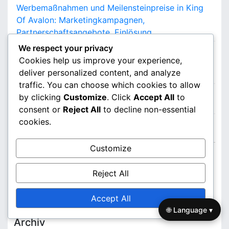
Werbemaßnahmen und Meilensteinpreise in King
Of Avalon: Marketingkampagnen,
Partnerschaftsangebote, Einlösung
We respect your privacy
Saisonale Geschenkcodes für King Of Avalon:
Cookies help us improve your experience,
Feiertagsthemen, Einzigartige Belohnungen, Tipps
deliver personalized content, and analyze
zum Einlösen
traffic. You can choose which cookies to allow
Zeitlich begrenzte Aufladeboni in King of Avalon:
by clicking
Customize
. Click
Accept All
to
Verfügbarkeit, Vorteile, Nutzererfahrungen
consent or
Reject All
to decline non-essential
cookies.
Kategorien
Customize
King of Avalon Aufladeboni
Reject All
King of Avalon Event Meilensteinpreise
King of Avalon Geschenkcodes
Accept All
🌐 Language ▾
Archiv