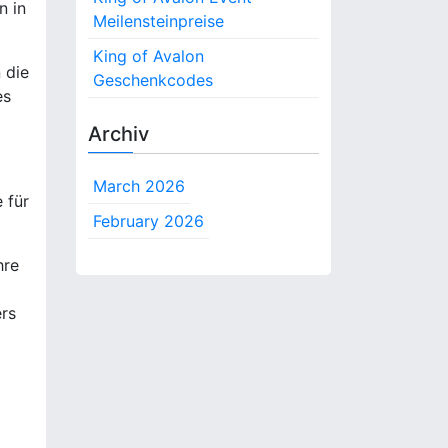
n in
Meilensteinpreise
King of Avalon
 die
Geschenkcodes
es
Archiv
March 2026
 für
February 2026
hre
ers