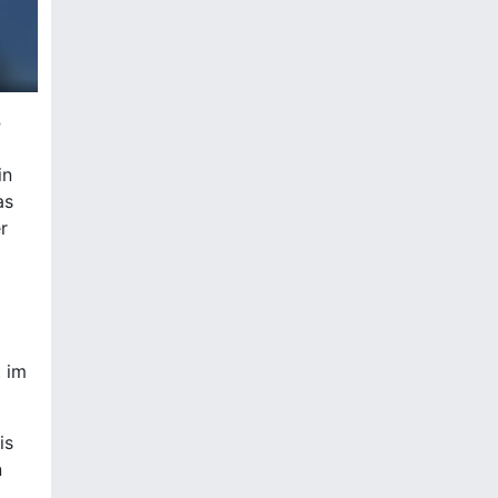
?
in
as
r
t im
is
n