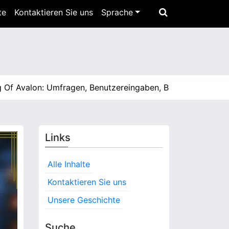
te
Kontaktieren Sie uns
Sprache
lon: Umfragen, Benutzereingaben, Belohnungen einlösen 
Links
Alle Inhalte
Kontaktieren Sie uns
Unsere Geschichte
Suche