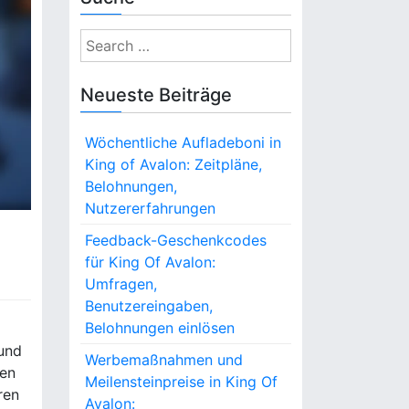
S
e
a
Neueste Beiträge
r
c
Wöchentliche Aufladeboni in
h
King of Avalon: Zeitpläne,
f
Belohnungen,
o
Nutzererfahrungen
r
:
Feedback-Geschenkcodes
für King Of Avalon:
Umfragen,
Benutzereingaben,
Belohnungen einlösen
 und
Werbemaßnahmen und
den
Meilensteinpreise in King Of
ren
Avalon: