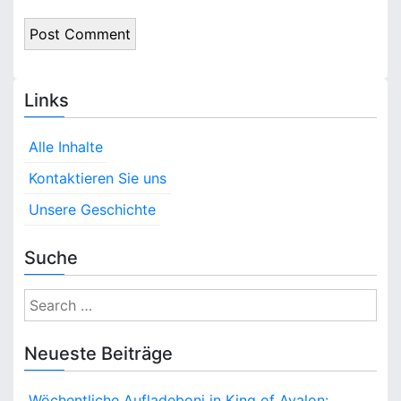
Links
Alle Inhalte
Kontaktieren Sie uns
Unsere Geschichte
Suche
S
e
a
Neueste Beiträge
r
c
Wöchentliche Aufladeboni in King of Avalon: