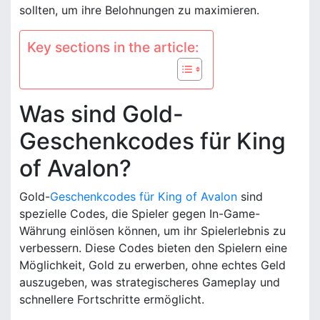
sollten, um ihre Belohnungen zu maximieren.
Key sections in the article:
Was sind Gold-
Geschenkcodes für King
of Avalon?
Gold-
Geschenkcodes für King of Avalon
sind
spezielle Codes, die Spieler gegen In-Game-
Währung einlösen können, um ihr Spielerlebnis zu
verbessern. Diese Codes bieten den Spielern eine
Möglichkeit, Gold zu erwerben, ohne echtes Geld
auszugeben, was strategischeres Gameplay und
schnellere Fortschritte ermöglicht.