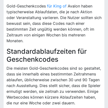
Gold-Geschenkcodes
für King of
Avalon haben
typischerweise Ablaufdaten, die je nach Aktion
oder Veranstaltung variieren. Die Nutzer sollten sich
bewusst sein, dass diese Codes nach einer
bestimmten Zeit ungültig werden können, oft im
Zeitraum von einigen Wochen bis mehreren
Monaten.
Standardablaufzeiten für
Geschenkcodes
Die meisten Gold-Geschenkcodes sind so gestaltet,
dass sie innerhalb eines bestimmten Zeitrahmens
ablaufen, üblicherweise zwischen 30 und 90 Tagen
nach Ausstellung. Dies stellt sicher, dass die Spieler
ermutigt werden, sie zeitnah zu verwenden. Einige
Werbecodes können kürzere Ablaufzeiten haben,
die nur eine Woche oder zwei dauern.