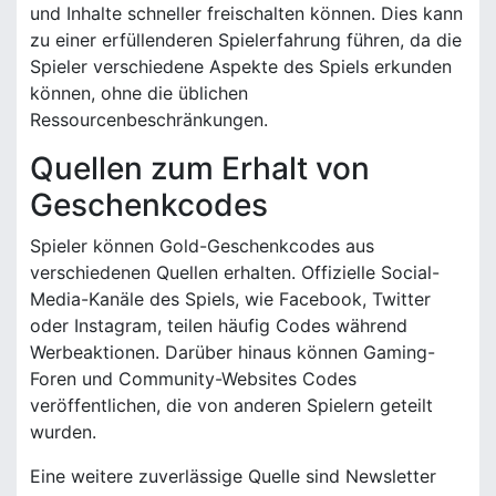
und Inhalte schneller freischalten können. Dies kann
zu einer erfüllenderen Spielerfahrung führen, da die
Spieler verschiedene Aspekte des Spiels erkunden
können, ohne die üblichen
Ressourcenbeschränkungen.
Quellen zum Erhalt von
Geschenkcodes
Spieler können Gold-Geschenkcodes aus
verschiedenen Quellen erhalten. Offizielle Social-
Media-Kanäle des Spiels, wie Facebook, Twitter
oder Instagram, teilen häufig Codes während
Werbeaktionen. Darüber hinaus können Gaming-
Foren und Community-Websites Codes
veröffentlichen, die von anderen Spielern geteilt
wurden.
Eine weitere zuverlässige Quelle sind Newsletter