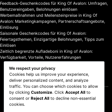
Feedback-Geschenkcodes für King Of Avalon: Umfragen,
Benutzereingaben, Belohnungen einlösen
Werbemaßnahmen und Meilensteinpreise in King Of
Avalon: Marketingkampagnen, Partnerschaftsangebote,
Einlösung
Saisonale Geschenkcodes für King Of Avalon:
Feiertagsthemen, Einzigartige Belohnungen, Tipps zum
Einlösen
Zeitlich begrenzte Aufladeboni in King of Avalon:
Verfügbarkeit, Vorteile, Nutzererfahrungen
We respect your privacy
Cookies help us improve your experience,
deliver personalized content, and analyze
Rechtliches
traffic. You can choose which cookies to allow
by clicking
Customize
. Click
Accept All
to
Kontaktieren Sie uns
consent or
Reject All
to decline non-essential
Unsere Geschichte
cookies.
Ihre Privatsphäre
Allgemeine Geschäftsbedingungen