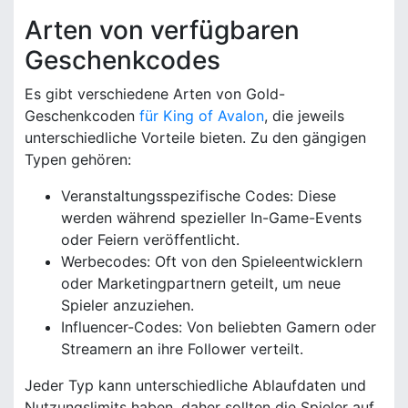
Arten von verfügbaren
Geschenkcodes
Es gibt verschiedene Arten von Gold-
Geschenkcoden
für King of Avalon
, die jeweils
unterschiedliche Vorteile bieten. Zu den gängigen
Typen gehören:
Veranstaltungsspezifische Codes: Diese
werden während spezieller In-Game-Events
oder Feiern veröffentlicht.
Werbecodes: Oft von den Spieleentwicklern
oder Marketingpartnern geteilt, um neue
Spieler anzuziehen.
Influencer-Codes: Von beliebten Gamern oder
Streamern an ihre Follower verteilt.
Jeder Typ kann unterschiedliche Ablaufdaten und
Nutzungslimits haben, daher sollten die Spieler auf