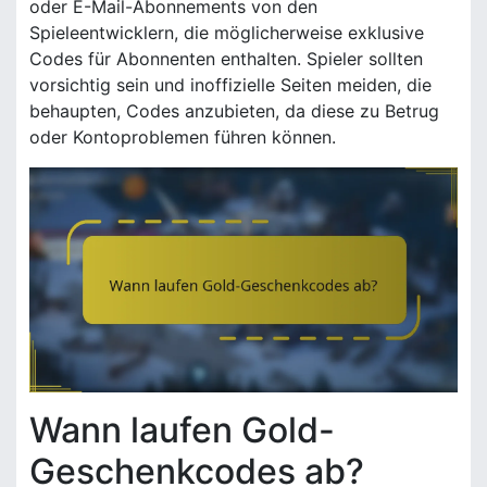
oder E-Mail-Abonnements von den
Spieleentwicklern, die möglicherweise exklusive
Codes für Abonnenten enthalten. Spieler sollten
vorsichtig sein und inoffizielle Seiten meiden, die
behaupten, Codes anzubieten, da diese zu Betrug
oder Kontoproblemen führen können.
Wann laufen Gold-
Geschenkcodes ab?