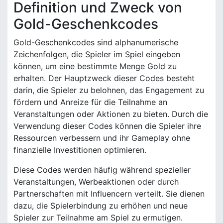
Definition und Zweck von
Gold-Geschenkcodes
Gold-Geschenkcodes sind alphanumerische
Zeichenfolgen, die Spieler im Spiel eingeben
können, um eine bestimmte Menge Gold zu
erhalten. Der Hauptzweck dieser Codes besteht
darin, die Spieler zu belohnen, das Engagement zu
fördern und Anreize für die Teilnahme an
Veranstaltungen oder Aktionen zu bieten. Durch die
Verwendung dieser Codes können die Spieler ihre
Ressourcen verbessern und ihr Gameplay ohne
finanzielle Investitionen optimieren.
Diese Codes werden häufig während spezieller
Veranstaltungen, Werbeaktionen oder durch
Partnerschaften mit Influencern verteilt. Sie dienen
dazu, die Spielerbindung zu erhöhen und neue
Spieler zur Teilnahme am Spiel zu ermutigen.