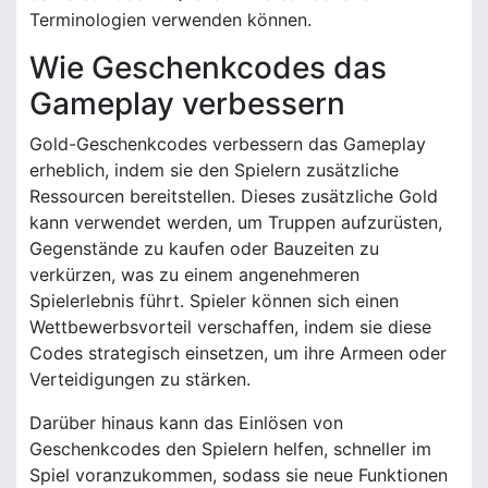
Terminologien verwenden können.
Wie Geschenkcodes das
Gameplay verbessern
Gold-Geschenkcodes verbessern das Gameplay
erheblich, indem sie den Spielern zusätzliche
Ressourcen bereitstellen. Dieses zusätzliche Gold
kann verwendet werden, um Truppen aufzurüsten,
Gegenstände zu kaufen oder Bauzeiten zu
verkürzen, was zu einem angenehmeren
Spielerlebnis führt. Spieler können sich einen
Wettbewerbsvorteil verschaffen, indem sie diese
Codes strategisch einsetzen, um ihre Armeen oder
Verteidigungen zu stärken.
Darüber hinaus kann das Einlösen von
Geschenkcodes den Spielern helfen, schneller im
Spiel voranzukommen, sodass sie neue Funktionen