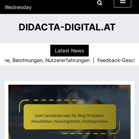
S
Wednesday
k
15/07/2026
i
12:30
DIDACTA-DIGITAL.AT
p
t
o
c
Latest News
o
 Belohnungen, Nutzererfahrungen |
Feedback-Geschenkcodes
n
t
e
n
t