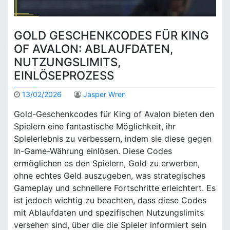
GOLD GESCHENKCODES FÜR KING
OF AVALON: ABLAUFDATEN,
NUTZUNGSLIMITS,
EINLÖSEPROZESS
13/02/2026
Jasper Wren
Gold-Geschenkcodes für King of Avalon bieten den
Spielern eine fantastische Möglichkeit, ihr
Spielerlebnis zu verbessern, indem sie diese gegen
In-Game-Währung einlösen. Diese Codes
ermöglichen es den Spielern, Gold zu erwerben,
ohne echtes Geld auszugeben, was strategisches
Gameplay und schnellere Fortschritte erleichtert. Es
ist jedoch wichtig zu beachten, dass diese Codes
mit Ablaufdaten und spezifischen Nutzungslimits
versehen sind, über die die Spieler informiert sein