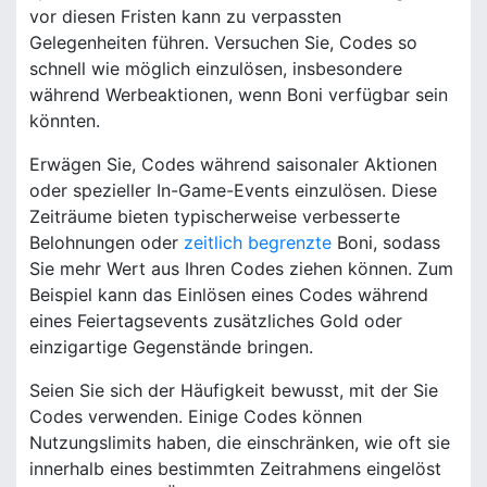
vor diesen Fristen kann zu verpassten
Gelegenheiten führen. Versuchen Sie, Codes so
schnell wie möglich einzulösen, insbesondere
während Werbeaktionen, wenn Boni verfügbar sein
könnten.
Erwägen Sie, Codes während saisonaler Aktionen
oder spezieller In-Game-Events einzulösen. Diese
Zeiträume bieten typischerweise verbesserte
Belohnungen oder
zeitlich begrenzte
Boni, sodass
Sie mehr Wert aus Ihren Codes ziehen können. Zum
Beispiel kann das Einlösen eines Codes während
eines Feiertagsevents zusätzliches Gold oder
einzigartige Gegenstände bringen.
Seien Sie sich der Häufigkeit bewusst, mit der Sie
Codes verwenden. Einige Codes können
Nutzungslimits haben, die einschränken, wie oft sie
innerhalb eines bestimmten Zeitrahmens eingelöst